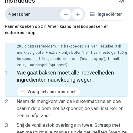
Instructies
4 personen
Ingrediënten
Pannenkoeken op z'n Amerikaans met bosbessen en
esdoornsiroop
200 g patisseriebloem, 1 tl bakpoeder, 1 el vanillesuiker, 3 dl
melk, 50 g boter + extra klontje boter, 1 ei, 1 vanillestokje, 150 g
bosbessen, 1 flesje esdoornsiroop ('maple syrup'), 1 snuifje
zout, 1 aardappel (optioneel)
1
Wie gaat bakken moet alle hoeveelheden
ingrediënten nauwkeurig wegen.
Vraag het aan sous-chef
2
Neem de mengkom van de keukenmachine en doe
daarin: de bloem, het bakpoeder, de vanillesuiker en
een snuifje zout.
3
Snij de vanillestok overlangs in twee. Schraap met
een mespunt alle zaadjes uit de peulhelften. Voeg ze