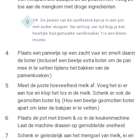
toe aan de mengkom met droge ingrediënten.
De peulen van de vanillestok kan je in een pot
TIP
met suiker stoppen. Na verloop van tijd krijg je dan
heerlijke huisgemaakte vanillesuiker. ’t Is een kleine
moeite.
4
Plaats een pannetje op een zacht vuur en smelt daarin
de boter (inclusief een beetje extra boter om de pan
mee in te vetten tijdens het bakken van de
pannenkoeken.)
5
Meet de juiste hoeveelheid melk af. Voeg het ei er
aan toe en klop het los in de melk. Schenk er ook de
gesmolten boter bij. (Hou een beetje gesmolten boter
apart om later de bakpan in te vetten.)
6
Plaats de pot met bloem & co in de keukenmachine.
Laat de machine draaien op gemiddelde snelheid.
7
Schenk er geleidelijk aan het mengsel van melk, ei en