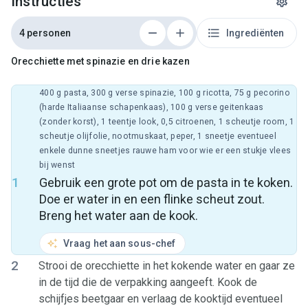
Instructies
4 personen
Ingrediënten
Orecchiette met spinazie en drie kazen
400 g pasta, 300 g verse spinazie, 100 g ricotta, 75 g pecorino
(harde Italiaanse schapenkaas), 100 g verse geitenkaas
(zonder korst), 1 teentje look, 0,5 citroenen, 1 scheutje room, 1
scheutje olijfolie, nootmuskaat, peper, 1 sneetje eventueel
enkele dunne sneetjes rauwe ham voor wie er een stukje vlees
bij wenst
1
Gebruik een grote pot om de pasta in te koken.
Doe er water in en een flinke scheut zout.
Breng het water aan de kook.
Vraag het aan sous-chef
2
Strooi de orecchiette in het kokende water en gaar ze
in de tijd die de verpakking aangeeft. Kook de
schijfjes beetgaar en verlaag de kooktijd eventueel