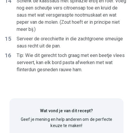
14
Schenk de kaassaus met spinazie erbij en roer. Voeg
nog een scheutje vers citroensap toe en kruid de
saus met wat versgeraspte nootmuskaat en wat
peper van de molen. (Zout hoeft er in principe niet
meer bij.)
15
Serveer de orecchiette in die zachtgroene smeuïge
saus recht uit de pan.
16
Tip: Wie dit gerecht toch graag met een beetje vlees
serveert, kan elk bord pasta afwerken met wat
flinterdun gesneden rauwe ham.
Wat vond je van dit recept?
Geef je mening en help anderen om de perfecte
keuze te maken!