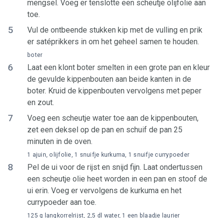
mengsel. Voeg er tenslotte een scheutje olijfolie aan
toe.
5
Vul de ontbeende stukken kip met de vulling en prik
er satéprikkers in om het geheel samen te houden.
boter
6
Laat een klont boter smelten in een grote pan en kleur
de gevulde kippenbouten aan beide kanten in de
boter. Kruid de kippenbouten vervolgens met peper
en zout.
7
Voeg een scheutje water toe aan de kippenbouten,
zet een deksel op de pan en schuif de pan 25
minuten in de oven.
1 ajuin, olijfolie, 1 snuifje kurkuma, 1 snuifje currypoeder
8
Pel de ui voor de rijst en snijd fijn. Laat ondertussen
een scheutje olie heet worden in een pan en stoof de
ui erin. Voeg er vervolgens de kurkuma en het
currypoeder aan toe.
125 g langkorrelrijst, 2,5 dl water, 1 een blaadje laurier