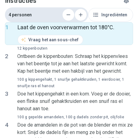
Instructies
4 personen
Ingrediënten
1
Laat de oven voorverwarmen tot 180°C.
Vraag het aan sous-chef
12 kippenbouten
2
Ontbeen de kippenbouten: Schraap het kippenvlees
van het beentje tot je aan het laatste gewricht komt.
Kap het beentje met een hakbijl van het gewricht.
100 g kippengehakt, 1 snuifje gehaktkruiden, 1 eierdooier, 1
snuifje ras el hanout
3
Doe het kippengehakt in een kom. Voeg er de dooier,
een flinke snuif gehaktkruiden en een snuif ras el
hanout aan toe.
100 g gepelde amandelen, 100 g dadels zonder pit, olijfolie
4
Doe de amandelen in de pot van de blender en mix ze
kort. Snijd de dadels fijn en meng ze bij onder het