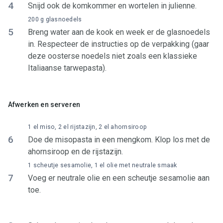
4
Snijd ook de komkommer en wortelen in julienne.
200 g glasnoedels
5
Breng water aan de kook en week er de glasnoedels
in. Respecteer de instructies op de verpakking (gaar
deze oosterse noedels niet zoals een klassieke
Italiaanse tarwepasta).
Afwerken en serveren
1 el miso, 2 el rijstazijn, 2 el ahornsiroop
6
Doe de misopasta in een mengkom. Klop los met de
ahornsiroop en de rijstazijn.
1 scheutje sesamolie, 1 el olie met neutrale smaak
7
Voeg er neutrale olie en een scheutje sesamolie aan
toe.