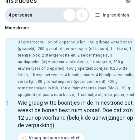
Instructies
4 personen
Ingrediënten
Minestrone
3 l groentebouillon of kippenbouillon, 150 g droge witte bonen
(geweekt), 200 g zout of gerookt spek (of bacon), 1 dikke ui, 1
teentje look, 2 stevige wortelen, 2 selderstengels, 3
aardappelen (bij voorkeur vastkokend), 1 courgette, 200 g
erwten (vers of diepvries), 150 g sperzieboontjes, 0,25 witte
kolen, 1 bosje peterselie, 4 blaadje laurier, 4 blaadje verse salie,
verse tijm, 80 g tomatenpuree (geconcentreerd), 400 g
tomatenstukjes in blik, 150 g Parmezaanse kaas (blok), 150 g
spaghetti (of pasta naar keuze), 1 scheutje olijfolie, peper, zout
1
Wie graag witte boontjes in de minestrone eet,
weekt de bonen best ruim vooraf. Doe dat zo’n
12 uur op voorhand (bekijk de aanwijzingen op
de verpakking).
Vraag het aan sous-chef