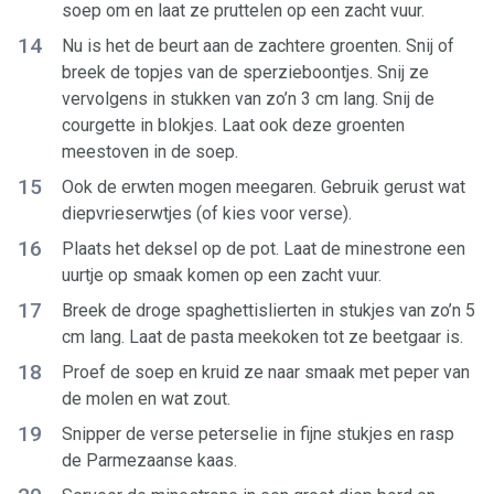
soep om en laat ze pruttelen op een zacht vuur.
14
Nu is het de beurt aan de zachtere groenten. Snij of
breek de topjes van de sperzieboontjes. Snij ze
vervolgens in stukken van zo’n 3 cm lang. Snij de
courgette in blokjes. Laat ook deze groenten
meestoven in de soep.
15
Ook de erwten mogen meegaren. Gebruik gerust wat
diepvrieserwtjes (of kies voor verse).
16
Plaats het deksel op de pot. Laat de minestrone een
uurtje op smaak komen op een zacht vuur.
17
Breek de droge spaghettislierten in stukjes van zo’n 5
cm lang. Laat de pasta meekoken tot ze beetgaar is.
18
Proef de soep en kruid ze naar smaak met peper van
de molen en wat zout.
19
Snipper de verse peterselie in fijne stukjes en rasp
de Parmezaanse kaas.