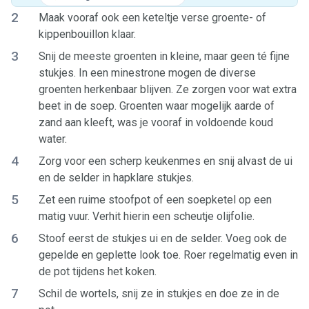
2
Maak vooraf ook een keteltje verse groente- of
kippenbouillon klaar.
3
Snij de meeste groenten in kleine, maar geen té fijne
stukjes. In een minestrone mogen de diverse
groenten herkenbaar blijven. Ze zorgen voor wat extra
beet in de soep. Groenten waar mogelijk aarde of
zand aan kleeft, was je vooraf in voldoende koud
water.
4
Zorg voor een scherp keukenmes en snij alvast de ui
en de selder in hapklare stukjes.
5
Zet een ruime stoofpot of een soepketel op een
matig vuur. Verhit hierin een scheutje olijfolie.
6
Stoof eerst de stukjes ui en de selder. Voeg ook de
gepelde en geplette look toe. Roer regelmatig even in
de pot tijdens het koken.
7
Schil de wortels, snij ze in stukjes en doe ze in de