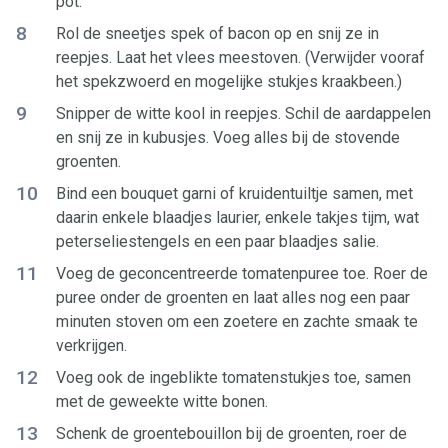
pot.
8
Rol de sneetjes spek of bacon op en snij ze in
reepjes. Laat het vlees meestoven. (Verwijder vooraf
het spekzwoerd en mogelijke stukjes kraakbeen.)
9
Snipper de witte kool in reepjes. Schil de aardappelen
en snij ze in kubusjes. Voeg alles bij de stovende
groenten.
10
Bind een bouquet garni of kruidentuiltje samen, met
daarin enkele blaadjes laurier, enkele takjes tijm, wat
peterseliestengels en een paar blaadjes salie.
11
Voeg de geconcentreerde tomatenpuree toe. Roer de
puree onder de groenten en laat alles nog een paar
minuten stoven om een zoetere en zachte smaak te
verkrijgen.
12
Voeg ook de ingeblikte tomatenstukjes toe, samen
met de geweekte witte bonen.
13
Schenk de groentebouillon bij de groenten, roer de