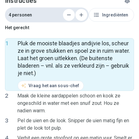
Instructies
4 personen
Ingrediënten
Het gerecht
1
Pluk de mooiste blaadjes andijvie los, scheur
ze in grove stukken en spoel ze in ruim water.
Laat het groen uitlekken. (De buitenste
bladeren – vnl. als ze verkleurd zijn – gebruik
je niet.)
Vraag het aan sous-chef
2
Maak de kleine aardappelen schoon en kook ze
ongeschild in water met een snuif zout. Hou ze
nadien warm.
3
Pel de uien en de look. Snipper de uien matig fijn en
plet de look tot pulp.
4
Verhit een grote stoofpot op een matig vuur. Smelt er