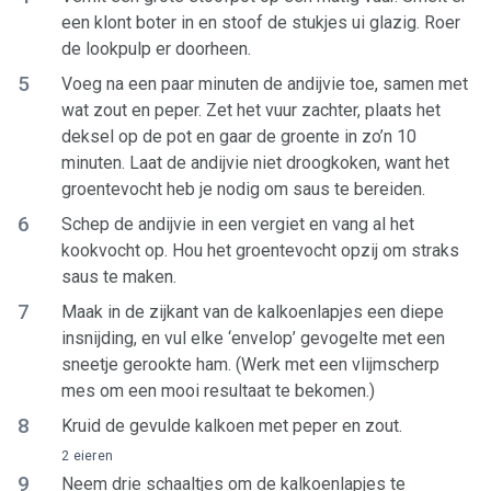
een klont boter in en stoof de stukjes ui glazig. Roer
de lookpulp er doorheen.
5
Voeg na een paar minuten de andijvie toe, samen met
wat zout en peper. Zet het vuur zachter, plaats het
deksel op de pot en gaar de groente in zo’n 10
minuten. Laat de andijvie niet droogkoken, want het
groentevocht heb je nodig om saus te bereiden.
6
Schep de andijvie in een vergiet en vang al het
kookvocht op. Hou het groentevocht opzij om straks
saus te maken.
7
Maak in de zijkant van de kalkoenlapjes een diepe
insnijding, en vul elke ‘envelop’ gevogelte met een
sneetje gerookte ham. (Werk met een vlijmscherp
mes om een mooi resultaat te bekomen.)
8
Kruid de gevulde kalkoen met peper en zout.
2 eieren
9
Neem drie schaaltjes om de kalkoenlapjes te