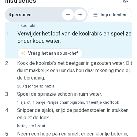
Instructies
4 personen
Ingrediënten
4 koolrabi's
1
Verwijder het loof van de koolrabi’s en spoel ze
onder koud water.
Vraag het aan sous-chef
2
Kook de koolrabi’s net beetgaar in gezouten water. Dit
duurt makkelijk een uur dus hou daar rekening mee bij
de bereiding.
200 g jonge spinazie
3
Spoel de spinazie schoon in ruim water.
1 sjalot, 1 bakje Parijse champignons, 1 teentje knoflook
4
Snipper de sjalot, snijd de paddenstoelen in stukken
en plet de look.
boter, grof zout
5
Neem een hoge pan en smelt er een klontje boter in,