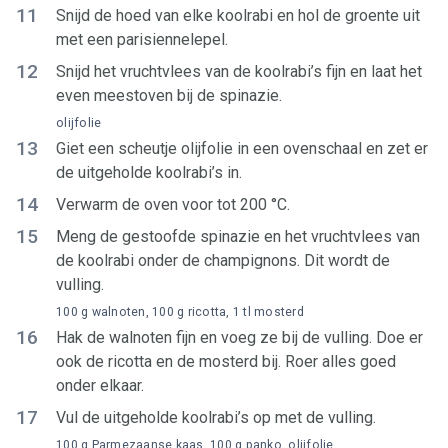
11
Snijd de hoed van elke koolrabi en hol de groente uit
met een parisiennelepel.
12
Snijd het vruchtvlees van de koolrabi’s fijn en laat het
even meestoven bij de spinazie.
olijfolie
13
Giet een scheutje olijfolie in een ovenschaal en zet er
de uitgeholde koolrabi’s in.
14
Verwarm de oven voor tot 200 °C.
15
Meng de gestoofde spinazie en het vruchtvlees van
de koolrabi onder de champignons. Dit wordt de
vulling.
100 g walnoten, 100 g ricotta, 1 tl mosterd
16
Hak de walnoten fijn en voeg ze bij de vulling. Doe er
ook de ricotta en de mosterd bij. Roer alles goed
onder elkaar.
17
Vul de uitgeholde koolrabi’s op met de vulling.
100 g Parmezaanse kaas, 100 g panko, olijfolie