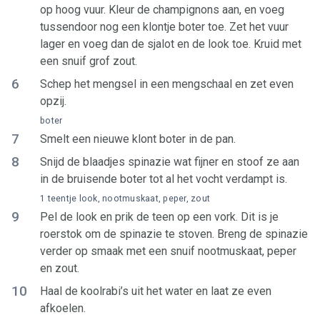
op hoog vuur. Kleur de champignons aan, en voeg
tussendoor nog een klontje boter toe. Zet het vuur
lager en voeg dan de sjalot en de look toe. Kruid met
een snuif grof zout.
6
Schep het mengsel in een mengschaal en zet even
opzij.
boter
7
Smelt een nieuwe klont boter in de pan.
8
Snijd de blaadjes spinazie wat fijner en stoof ze aan
in de bruisende boter tot al het vocht verdampt is.
1 teentje look, nootmuskaat, peper, zout
9
Pel de look en prik de teen op een vork. Dit is je
roerstok om de spinazie te stoven. Breng de spinazie
verder op smaak met een snuif nootmuskaat, peper
en zout.
10
Haal de koolrabi’s uit het water en laat ze even
afkoelen.