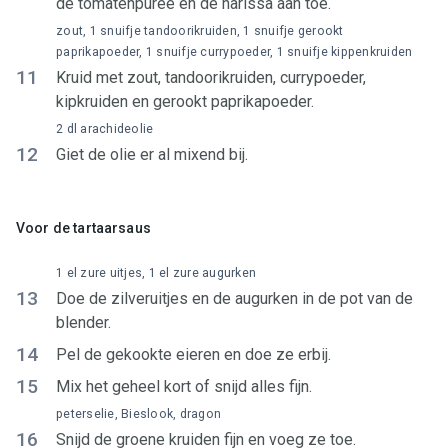
de tomatenpuree en de harissa aan toe.
zout, 1 snuifje tandoorikruiden, 1 snuifje gerookt
paprikapoeder, 1 snuifje currypoeder, 1 snuifje kippenkruiden
11
Kruid met zout, tandoorikruiden, currypoeder,
kipkruiden en gerookt paprikapoeder.
2 dl arachideolie
12
Giet de olie er al mixend bij.
Voor de tartaarsaus
1 el zure uitjes, 1 el zure augurken
13
Doe de zilveruitjes en de augurken in de pot van de
blender.
14
Pel de gekookte eieren en doe ze erbij.
15
Mix het geheel kort of snijd alles fijn.
peterselie, Bieslook, dragon
16
Snijd de groene kruiden fijn en voeg ze toe.