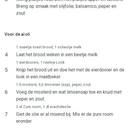
Breng op smaak met olijfolie, balsamico, peper en
zout.
Voor de aïoli
1 sneetje toast brood, 1 scheutje melk
4
Laat het brood weken in een beetje melk.
1 eierdooiers, 1 teentje Look
5
Knijp het brood uit en doe het met de eierdooier en de
look in een maatbeker.
1 tl mosterd, 0,5 limoenen (sap), peper, zout
6
Voeg de mosterd en wat limoensap toe en kruid met
peper en zout.
2 el Zure room, 1 dl arachideolie
7
Giet de olie er al mixend bij. Mix er de zure room
eronder.