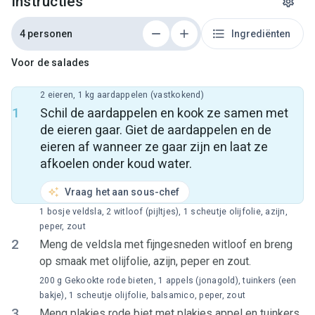
Instructies
4 personen
Ingrediënten
Voor de salades
2 eieren, 1 kg aardappelen (vastkokend)
1
Schil de aardappelen en kook ze samen met
de eieren gaar. Giet de aardappelen en de
eieren af wanneer ze gaar zijn en laat ze
afkoelen onder koud water.
Vraag het aan sous-chef
1 bosje veldsla, 2 witloof (pijltjes), 1 scheutje olijfolie, azijn,
peper, zout
2
Meng de veldsla met fijngesneden witloof en breng
op smaak met olijfolie, azijn, peper en zout.
200 g Gekookte rode bieten, 1 appels (jonagold), tuinkers (een
bakje), 1 scheutje olijfolie, balsamico, peper, zout
3
Meng plakjes rode biet met plakjes appel en tuinkers.