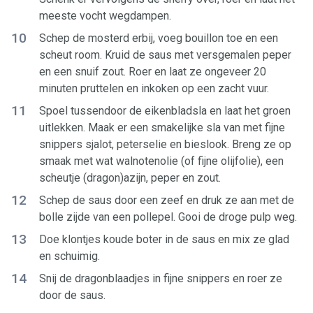
meeste vocht wegdampen.
10
Schep de mosterd erbij, voeg bouillon toe en een
scheut room. Kruid de saus met versgemalen peper
en een snuif zout. Roer en laat ze ongeveer 20
minuten pruttelen en inkoken op een zacht vuur.
11
Spoel tussendoor de eikenbladsla en laat het groen
uitlekken. Maak er een smakelijke sla van met fijne
snippers sjalot, peterselie en bieslook. Breng ze op
smaak met wat walnotenolie (of fijne olijfolie), een
scheutje (dragon)azijn, peper en zout.
12
Schep de saus door een zeef en druk ze aan met de
bolle zijde van een pollepel. Gooi de droge pulp weg.
13
Doe klontjes koude boter in de saus en mix ze glad
en schuimig.
14
Snij de dragonblaadjes in fijne snippers en roer ze
door de saus.