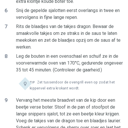
extra klontje koude boter toe.
6
Snij de gepelde sjalotten eerst overlangs in twee en
vervolgens in fijne lange repen.
7
Rits de blaadjes van de takjes dragon. Bewaar de
smaakvolle takjes om ze straks in de saus te laten
meekoken en zet de blaadjes opzij om de saus af te
werken.
8
Leg de bouten in een ovenschaal en schuif ze in de
voorverwarmde oven van 170°C, gedurende ongeveer
35 tot 45 minuten. (Controleer de gaarheid.)
Zet tussendoor de ovengrill even op zodat het
TIP
kippenvel extra krokant wordt.
9
Vervang het meeste braadvet van de kip door een
beetje verse boter. Stoof in de pan of stoofpot de
lange snippers sjalot, tot ze een beetje kleur krijgen.
Voeg de takjes van de dragon toe en blaadjes laurier.
Schenk er vervolgens de sherry over, roer en laat het