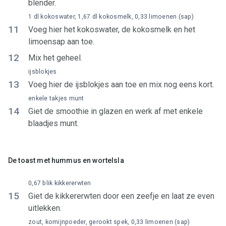
blender.
1 dl kokoswater, 1,67 dl kokosmelk, 0,33 limoenen (sap)
11
Voeg hier het kokoswater, de kokosmelk en het
limoensap aan toe.
12
Mix het geheel.
ijsblokjes
13
Voeg hier de ijsblokjes aan toe en mix nog eens kort.
enkele takjes munt
14
Giet de smoothie in glazen en werk af met enkele
blaadjes munt.
De toast met hummus en wortelsla
0,67 blik kikkererwten
15
Giet de kikkererwten door een zeefje en laat ze even
uitlekken.
zout, komijnpoeder, gerookt spek, 0,33 limoenen (sap)