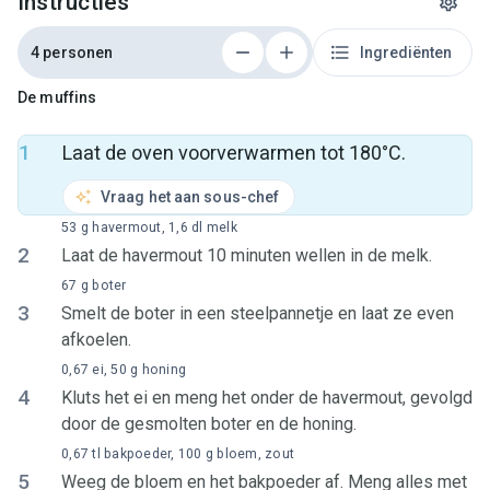
Instructies
4 personen
Ingrediënten
De muffins
1
Laat de oven voorverwarmen tot 180°C.
Vraag het aan sous-chef
53 g havermout, 1,6 dl melk
2
Laat de havermout 10 minuten wellen in de melk.
67 g boter
3
Smelt de boter in een steelpannetje en laat ze even
afkoelen.
0,67 ei, 50 g honing
4
Kluts het ei en meng het onder de havermout, gevolgd
door de gesmolten boter en de honing.
0,67 tl bakpoeder, 100 g bloem, zout
5
Weeg de bloem en het bakpoeder af. Meng alles met