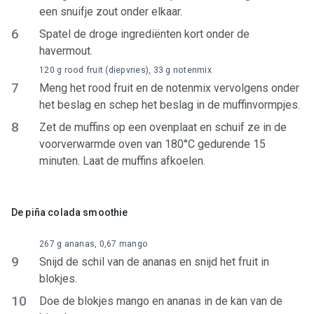
een snuifje zout onder elkaar.
6
Spatel de droge ingrediënten kort onder de
havermout.
120 g rood fruit (diepvries), 33 g notenmix
7
Meng het rood fruit en de notenmix vervolgens onder
het beslag en schep het beslag in de muffinvormpjes.
8
Zet de muffins op een ovenplaat en schuif ze in de
voorverwarmde oven van 180°C gedurende 15
minuten. Laat de muffins afkoelen.
De piña colada smoothie
267 g ananas, 0,67 mango
9
Snijd de schil van de ananas en snijd het fruit in
blokjes.
10
Doe de blokjes mango en ananas in de kan van de