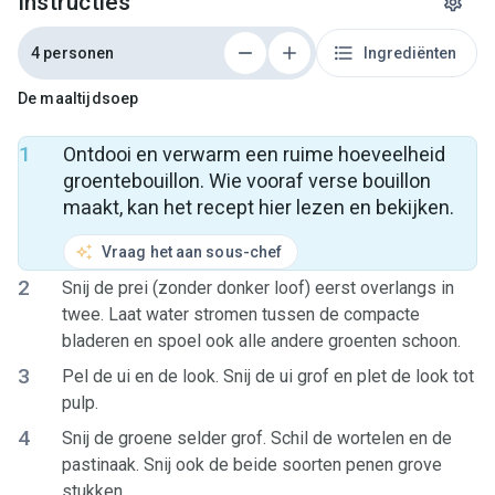
Instructies
4 personen
Ingrediënten
De maaltijdsoep
1
Ontdooi en verwarm een ruime hoeveelheid
groentebouillon. Wie vooraf verse bouillon
maakt, kan het recept hier lezen en bekijken.
Vraag het aan sous-chef
2
Snij de prei (zonder donker loof) eerst overlangs in
twee. Laat water stromen tussen de compacte
bladeren en spoel ook alle andere groenten schoon.
3
Pel de ui en de look. Snij de ui grof en plet de look tot
pulp.
4
Snij de groene selder grof. Schil de wortelen en de
pastinaak. Snij ook de beide soorten penen grove
stukken.