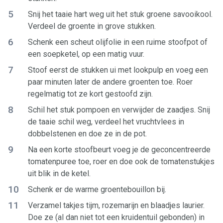
5
Snij het taaie hart weg uit het stuk groene savooikool.
Verdeel de groente in grove stukken.
6
Schenk een scheut olijfolie in een ruime stoofpot of
een soepketel, op een matig vuur.
7
Stoof eerst de stukken ui met lookpulp en voeg een
paar minuten later de andere groenten toe. Roer
regelmatig tot ze kort gestoofd zijn.
8
Schil het stuk pompoen en verwijder de zaadjes. Snij
de taaie schil weg, verdeel het vruchtvlees in
dobbelstenen en doe ze in de pot.
9
Na een korte stoofbeurt voeg je de geconcentreerde
tomatenpuree toe, roer en doe ook de tomatenstukjes
uit blik in de ketel.
10
Schenk er de warme groentebouillon bij.
11
Verzamel takjes tijm, rozemarijn en blaadjes laurier.
Doe ze (al dan niet tot een kruidentuil gebonden) in