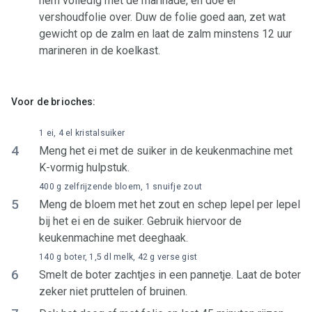
hem volledig met de marinade, en doe er
vershoudfolie over. Duw de folie goed aan, zet wat
gewicht op de zalm en laat de zalm minstens 12 uur
marineren in de koelkast.
Voor de brioches:
1 ei, 4 el kristalsuiker
4
Meng het ei met de suiker in de keukenmachine met
K-vormig hulpstuk.
400 g zelfrijzende bloem, 1 snuifje zout
5
Meng de bloem met het zout en schep lepel per lepel
bij het ei en de suiker. Gebruik hiervoor de
keukenmachine met deeghaak.
140 g boter, 1,5 dl melk, 42 g verse gist
6
Smelt de boter zachtjes in een pannetje. Laat de boter
zeker niet pruttelen of bruinen.