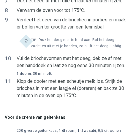
7
Dek het deeg af met folie en laat 45 minuten rijzen.
8
Verwarm de oven voor tot 175°C.
9
Verdeel het deeg van de brioches in porties en maak
er bollen van ter grootte van een tennisbal.
Druk het deeg niet te hard aan. Rol het deeg
TIP
zachtjes uit met je handen, zo blijft het deeg luchtig.
10
Vul de briochevormen met het deeg, dek ze af met
een handdoek en laat ze nog eens 30 minuten rijzen.
1 dooier, 30 ml melk
11
Klop de dooier met een scheutje melk los. Strijk de
brioches in met een laagje ei (doreren) en bak ze 30
minuten in de oven op 175°C.
Voor de crème van geitenkaas
200 g verse geitenkaas, 1 dl room, 1 tl wasabi, 0,5 citroenen