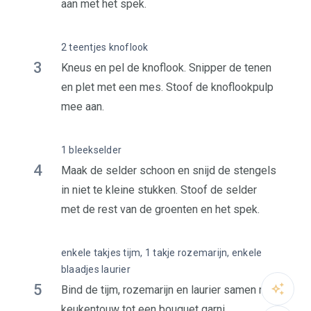
aan met het spek.
2 teentjes knoflook
3
Kneus en pel de knoflook. Snipper de tenen
en plet met een mes. Stoof de knoflookpulp
mee aan.
1 bleekselder
4
Maak de selder schoon en snijd de stengels
in niet te kleine stukken. Stoof de selder
met de rest van de groenten en het spek.
enkele takjes tijm, 1 takje rozemarijn, enkele
blaadjes laurier
5
Bind de tijm, rozemarijn en laurier samen met
keukentouw tot een bouquet garni.