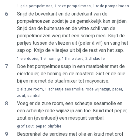
1 gele pompelmoes, 1 roze pompelmoes, 1 rode pompelmoes
6
Snijd de bovenkant en de onderkant van de
pompelmoezen zodat je ze gemakkelijk kan snijden.
Snijd dan de buitenste en de witte schil van de
pompelmoezen weg met een scherp mes. Snijd de
partjes tussen de vliezen uit (peler à vif) en vang het
sap op. Knijp de vliesjes uit bij de rest van het sap.
1 eierdooier, 1 el honing, 1 tl mosterd, 2 dl slaolie
7
Doe het pompelmoessap in een maatbeker met de
eierdooier, de honing en de mosterd. Giet er de olie
bij en mix met de staafmixer tot mayonaise.
2 el zure room, 1 scheutje sesamolie, rode wijnazijn, peper,
zout, sambal
8
Voeg er de zure room, een scheutje sesamolie en
een scheutje rode wijnazijn aan toe. Kruid met peper,
zout en (eventueel) een mespunt sambal.
grof zout, peper, olijfolie
9
Besprenkel de sardines met olie en kruid met grof