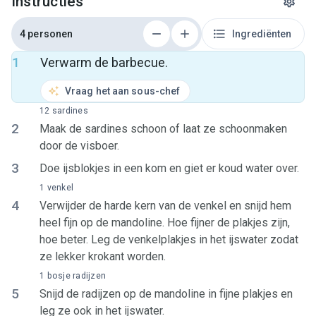
Instructies
4 personen
Ingrediënten
1
Verwarm de barbecue.
Vraag het aan sous-chef
12 sardines
2
Maak de sardines schoon of laat ze schoonmaken
door de visboer.
3
Doe ijsblokjes in een kom en giet er koud water over.
1 venkel
4
Verwijder de harde kern van de venkel en snijd hem
heel fijn op de mandoline. Hoe fijner de plakjes zijn,
hoe beter. Leg de venkelplakjes in het ijswater zodat
ze lekker krokant worden.
1 bosje radijzen
5
Snijd de radijzen op de mandoline in fijne plakjes en
leg ze ook in het ijswater.