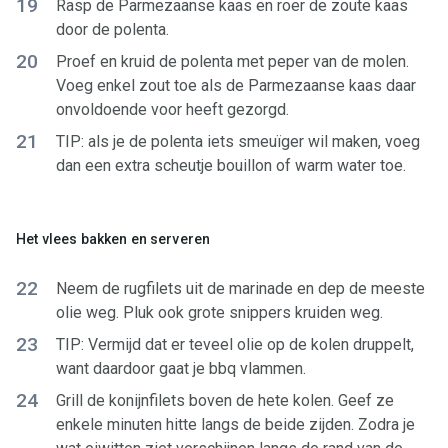
19
Rasp de Parmezaanse kaas en roer de zoute kaas
door de polenta.
20
Proef en kruid de polenta met peper van de molen.
Voeg enkel zout toe als de Parmezaanse kaas daar
onvoldoende voor heeft gezorgd.
21
TIP: als je de polenta iets smeuïger wil maken, voeg
dan een extra scheutje bouillon of warm water toe.
Het vlees bakken en serveren
22
Neem de rugfilets uit de marinade en dep de meeste
olie weg. Pluk ook grote snippers kruiden weg.
23
TIP: Vermijd dat er teveel olie op de kolen druppelt,
want daardoor gaat je bbq vlammen.
24
Grill de konijnfilets boven de hete kolen. Geef ze
enkele minuten hitte langs de beide zijden. Zodra je