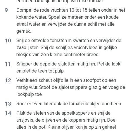
eerst een kruisje in de top van elke tomaat.
9
Dompel de rode vruchten 10 tot 15 tellen onder in het
kokende water. Spoel ze meteen onder een koude
straal water en verwijder de dunne schil met alle
gemak.
10
Snij de ontvelde tomaten in kwarten en verwijder de
zaadlijsten. Snij de schijfjes vruchtvlees in gelijke
blokjes van zo’n kleine centimeter breed.
11
Snipper de gepelde sjalotten matig fijn. Pel de look
en plet de teen tot pulp.
12
Verhit een scheut olijfolie in een stoofpot op een
matig vuur. Stoof de sjalotsnippers glazig en voeg de
lookpulp toe.
13
Roer er even later ook de tomatenblokjes doorheen.
14
Pluk de stelen van de appelkappers en snij de
ansjovis, de olijven en de kappers matig fijn. Doe
alles in de pot. Kleine olijven kan je op z’n geheel