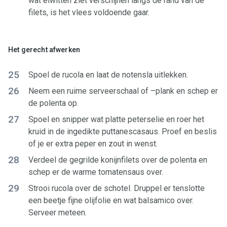
wat eiwitten ziet verschijnen langs de rand van de
filets, is het vlees voldoende gaar.
Het gerecht afwerken
25
Spoel de rucola en laat de notensla uitlekken.
26
Neem een ruime serveerschaal of –plank en schep er
de polenta op.
27
Spoel en snipper wat platte peterselie en roer het
kruid in de ingedikte puttanescasaus. Proef en beslis
of je er extra peper en zout in wenst.
28
Verdeel de gegrilde konijnfilets over de polenta en
schep er de warme tomatensaus over.
29
Strooi rucola over de schotel. Druppel er tenslotte
een beetje fijne olijfolie en wat balsamico over.
Serveer meteen.