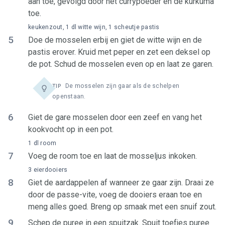
aan toe, gevolgd door het currypoeder en de kurkuma
toe.
keukenzout, 1 dl witte wijn, 1 scheutje pastis
5
Doe de mosselen erbij en giet de witte wijn en de
pastis erover. Kruid met peper en zet een deksel op
de pot. Schud de mosselen even op en laat ze garen.
De mosselen zijn gaar als de schelpen
TIP
openstaan.
6
Giet de gare mosselen door een zeef en vang het
kookvocht op in een pot.
1 dl room
7
Voeg de room toe en laat de mosseljus inkoken.
3 eierdooiers
8
Giet de aardappelen af wanneer ze gaar zijn. Draai ze
door de passe-vite, voeg de dooiers eraan toe en
meng alles goed. Breng op smaak met een snuif zout.
9
Schep de puree in een spuitzak. Spuit toefjes puree