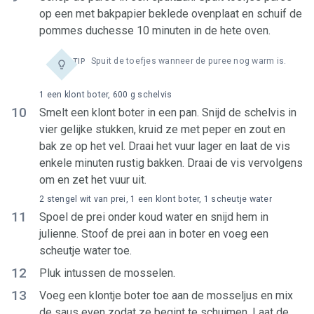
op een met bakpapier beklede ovenplaat en schuif de
pommes duchesse 10 minuten in de hete oven.
Spuit de toefjes wanneer de puree nog warm is.
TIP
1 een klont boter, 600 g schelvis
10
Smelt een klont boter in een pan. Snijd de schelvis in
vier gelijke stukken, kruid ze met peper en zout en
bak ze op het vel. Draai het vuur lager en laat de vis
enkele minuten rustig bakken. Draai de vis vervolgens
om en zet het vuur uit.
2 stengel wit van prei, 1 een klont boter, 1 scheutje water
11
Spoel de prei onder koud water en snijd hem in
julienne. Stoof de prei aan in boter en voeg een
scheutje water toe.
12
Pluk intussen de mosselen.
13
Voeg een klontje boter toe aan de mosseljus en mix
de saus even zodat ze begint te schuimen. Laat de