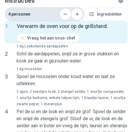
Instructies
4 personen
Ingrediënten
1
Verwarm de oven voor op de grillstand.
Vraag het aan sous-chef
1 kg Loskokende aardappelen
2
Schil de aardappelen, snijd ze in grove stukken en
kook ze gaar in gezouten water.
1 kg mosselen
3
Spoel de mosselen onder koud water en laat ze
uitlekken.
2 ajuin, 2 teentjes look, 2 stengel selder, 1 snuifje currypoeder,
1 snuifje kurkuma, enkele takjes tijm, 1 blaadje laurier, 1 snuifje
zwarte peper, 1 steranijsje
4
Pel de ui en de look en snijd ze grof. Spoel de selder
en snijd de stengels grof. Stoof de ui, de look en de
selder aan in boter en voeg de tijm, laurier en steranijs