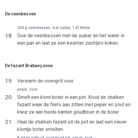
De veenbessen
200 g veenbessen, 4 el suiker, 1 dl Water
18
Doe de veenbessen met de suiker en het water in
een pan en laat ze een kwartier zachtjes koken.
De fazant Brabançonne
19
Verwarm de ovengrill voor.
peper, zout
20
Smelt een klont boter in een pot. Kruid de stukken
fazant waar de filets aan zitten met peper en zout en
kleur ze aan beide kanten goudbruin in de boter.
21
Haal de stukken fazant uit de pot en laat een nieuw
klontje boter smelten.
8 pijlen witloof, nootmuskaat, peper, zout