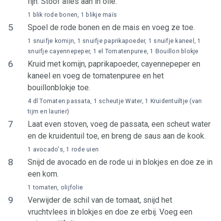
fijn. Stoof alles aan in olie.
1 blik rode bonen, 1 blikje maïs
5
Spoel de rode bonen en de mais en voeg ze toe.
1 snuifje komijn, 1 snuifje paprikapoeder, 1 snuifje kaneel, 1
snuifje cayennepeper, 1 el Tomatenpuree, 1 Bouillon blokje
6
Kruid met komijn, paprikapoeder, cayennepeper en
kaneel en voeg de tomatenpuree en het
bouillonblokje toe.
4 dl Tomaten passata, 1 scheutje Water, 1 Kruidentuiltje (van
tijm en laurier)
7
Laat even stoven, voeg de passata, een scheut water
en de kruidentuil toe, en breng de saus aan de kook.
1 avocado's, 1 rode uien
8
Snijd de avocado en de rode ui in blokjes en doe ze in
een kom.
1 tomaten, olijfolie
9
Verwijder de schil van de tomaat, snijd het
vruchtvlees in blokjes en doe ze erbij. Voeg een