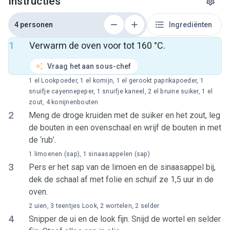
Instructies
4 personen
Ingrediënten
1
Verwarm de oven voor tot 160 °C.
Vraag het aan sous-chef
1 el Lookpoeder, 1 el komijn, 1 el gerookt paprikapoeder, 1
snuifje cayennepeper, 1 snuifje kaneel, 2 el bruine suiker, 1 el
zout, 4 konijnenbouten
2
Meng de droge kruiden met de suiker en het zout, leg
de bouten in een ovenschaal en wrijf de bouten in met
de ‘rub’.
1 limoenen (sap), 1 sinaasappelen (sap)
3
Pers er het sap van de limoen en de sinaasappel bij,
dek de schaal af met folie en schuif ze 1,5 uur in de
oven.
2 uien, 3 teentjes Look, 2 wortelen, 2 selder
4
Snipper de ui en de look fijn. Snijd de wortel en selder