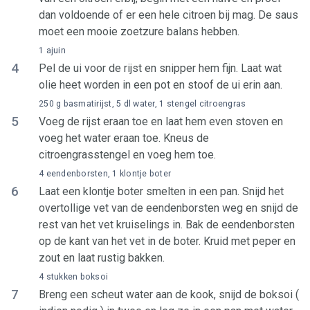
dan voldoende of er een hele citroen bij mag. De saus
moet een mooie zoetzure balans hebben.
1 ajuin
4
Pel de ui voor de rijst en snipper hem fijn. Laat wat
olie heet worden in een pot en stoof de ui erin aan.
250 g basmatirijst, 5 dl water, 1 stengel citroengras
5
Voeg de rijst eraan toe en laat hem even stoven en
voeg het water eraan toe. Kneus de
citroengrasstengel en voeg hem toe.
4 eendenborsten, 1 klontje boter
6
Laat een klontje boter smelten in een pan. Snijd het
overtollige vet van de eendenborsten weg en snijd de
rest van het vet kruiselings in. Bak de eendenborsten
op de kant van het vet in de boter. Kruid met peper en
zout en laat rustig bakken.
4 stukken boksoi
7
Breng een scheut water aan de kook, snijd de boksoi (