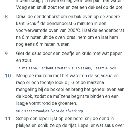
indien nodig ) in twee en leg ze in een pan met water.
Voeg een snuif zout toe en zet een deksel op de pot.
8
Draai de eendenborst om en bak even op de andere
kant. Schuif de eendenborst 6 minuten in een
voorverwarmde oven van 200°C. Haal de eendenborst
na 6 minuten uit de oven, draai hem om en laat hem
nog eens 6 minuten rusten.
9
Giet de saus door een zeefje en kruid met wat peper
en zout.
1 tl maïzena, 1 scheutje water, 3 el sojasaus, 1 teentje look
10
Meng de maïzena met het water en de sojasaus en
rasp er een teentje look bij. Giet de maïzena
mengeling bij de boksoi en breng het geheel even aan
de kook, zodat de maïzena begint te binden en een
laagje vormt rond de groenten.
50 g sesamzaadjes (voor de afwerking)
11
Schep een lepel rijst op een bord, snij de eend in
plakjes en schik ze op de rijst. Lepel er wat saus over