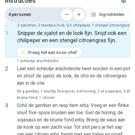
Instructies
4 personen
Ingrediënten
2 sjalotten, 2 teentjes look, 0,5 chilipeper, 1 stengel citroengras
1
Snipper de sjalot en de look fijn. Snijd ook een
chilipeper en een stengel citroengras fijn.
Vraag het aan sous-chef
1 scheutje arachideolie
2
Laat een scheutje arachideolie heet worden in een pot
en stoof de sjalot, de look, de chili en de citroengras
aan in de olie.
50 g gember, 1 snuifje five-spice, 4 el honing, 2 el sojasaus, 3 dl
bruine fond, 1 citroen
3
Schil de gember en rasp hem erbij. Voeg er een flinke
snuif five-spice kruiden aan toe. Giet de honing, de
sojasaus en de bruine fond erbij. Breng de saus aan
de kook op een zacht vuur. Tot slot pers je het sap
van een citroen erbij, begin met een halve en proef