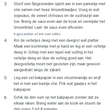
3
Stoof een fijngesneden sjalot aan in een pannetje met
olie samen met twee limoenblaadjes. Voeg er wat
sojasaus, de sweet chilisaus en de sushiazijn aan
toe. Breng de saus even aan de kook en verwijder het
limoenblad. Laat de saus even afkoelen.
8 gyozavellen of dim sum vellen
4
Rol de velletjes deeg met een deegrol wat platter.
Maak een kommetje met je hand en leg er een velletje
deeg in. Schep met een lepel wat vulling in het
velletje deeg en duw de vulling goed aan. Het
deegvelletje moet niet gesloten zijn, maar gewoon
aangedrukt langs de zijkant.
5
Leg een vel bakpapier in een stoommandje en wrijf
het in met een beetje olie. Prik wat gaatjes in het
bakpapier.
6
Schik de dim sum op het bakpapier zonder dat ze
elkaar raken. Breng water aan de kook en stoom de
dim sums 5 tot 8 minuten.