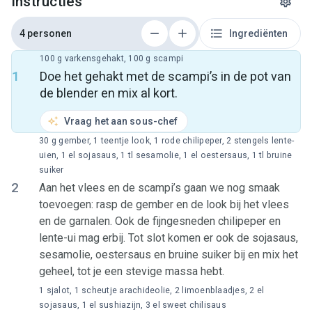
Instructies
4 personen
Ingrediënten
100 g varkensgehakt, 100 g scampi
1
Doe het gehakt met de scampi’s in de pot van
de blender en mix al kort.
Vraag het aan sous-chef
30 g gember, 1 teentje look, 1 rode chilipeper, 2 stengels lente-
uien, 1 el sojasaus, 1 tl sesamolie, 1 el oestersaus, 1 tl bruine
suiker
2
Aan het vlees en de scampi’s gaan we nog smaak
toevoegen: rasp de gember en de look bij het vlees
en de garnalen. Ook de fijngesneden chilipeper en
lente-ui mag erbij. Tot slot komen er ook de sojasaus,
sesamolie, oestersaus en bruine suiker bij en mix het
geheel, tot je een stevige massa hebt.
1 sjalot, 1 scheutje arachideolie, 2 limoenblaadjes, 2 el
sojasaus, 1 el sushiazijn, 3 el sweet chilisaus