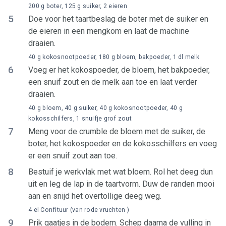
200 g boter, 125 g suiker, 2 eieren
5
Doe voor het taartbeslag de boter met de suiker en
de eieren in een mengkom en laat de machine
draaien.
40 g kokosnootpoeder, 180 g bloem, bakpoeder, 1 dl melk
6
Voeg er het kokospoeder, de bloem, het bakpoeder,
een snuif zout en de melk aan toe en laat verder
draaien.
40 g bloem, 40 g suiker, 40 g kokosnootpoeder, 40 g
kokosschilfers, 1 snuifje grof zout
7
Meng voor de crumble de bloem met de suiker, de
boter, het kokospoeder en de kokosschilfers en voeg
er een snuif zout aan toe.
8
Bestuif je werkvlak met wat bloem. Rol het deeg dun
uit en leg de lap in de taartvorm. Duw de randen mooi
aan en snijd het overtollige deeg weg.
4 el Confituur (van rode vruchten )
9
Prik gaatjes in de bodem. Schep daarna de vulling in